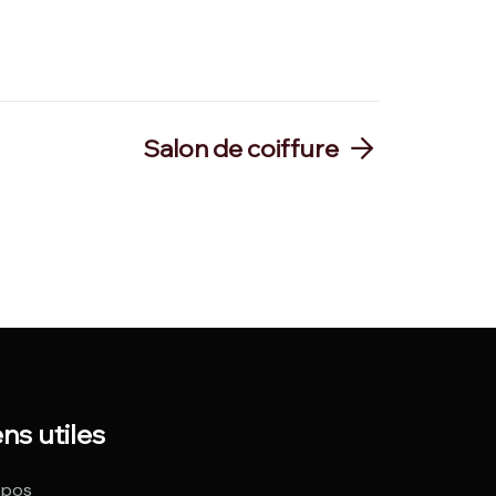
Salon de coiffure
ens utiles
opos