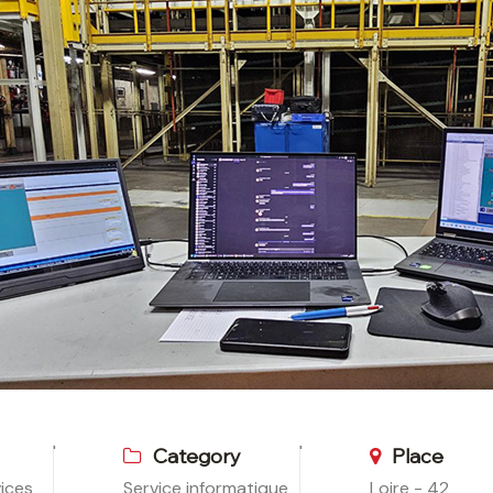
Category
Place
ices
Service informatique
Loire - 42