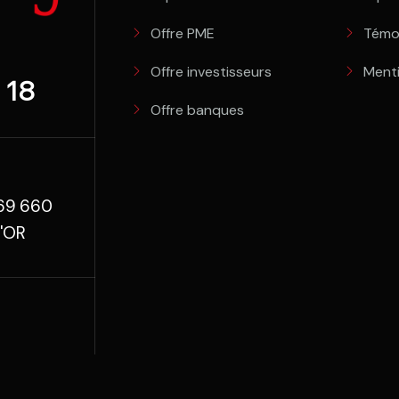
Offre PME
Témo
Offre investisseurs
Menti
 18
Offre banques
 69 660
'OR