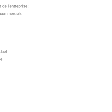
e
de l’entreprise :
é commerciale.
iduel
se