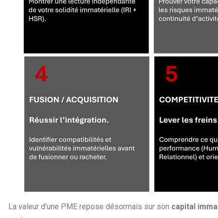
La valeur d’une PME repose désormais sur son
capital imma