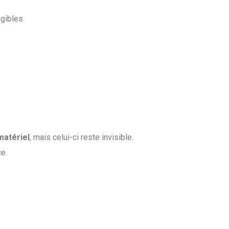
ngibles
matériel
, mais celui-ci reste invisible.
e.