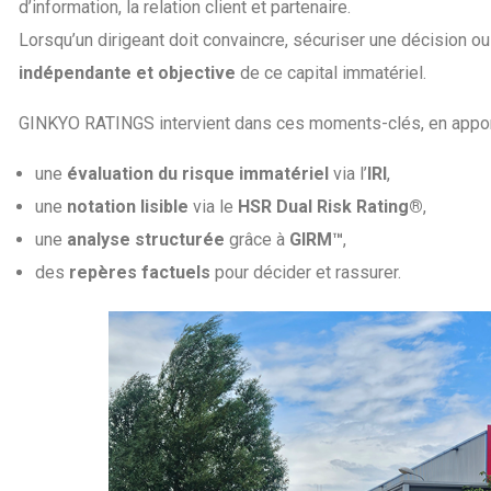
d’information, la relation client et partenaire.
Lorsqu’un dirigeant doit convaincre, sécuriser une décision ou
indépendante et objective
de ce capital immatériel.
GINKYO RATINGS intervient dans ces moments-clés, en apport
une
évaluation du risque immatériel
via l’
IRI
,
une
notation lisible
via le
HSR Dual Risk Rating®
,
une
analyse structurée
grâce à
GIRM™
,
des
repères factuels
pour décider et rassurer.