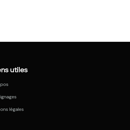
ens utiles
opos
ignages
ons légales