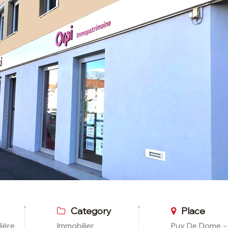
Category
Place
ière
Immobilier
Puy De Dome -