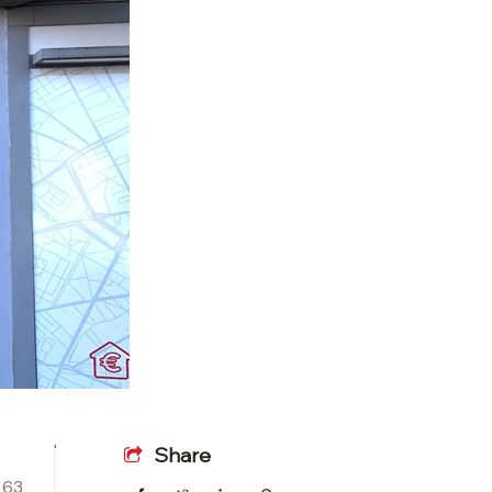
Share
 63