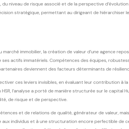
, du niveau de risque associé et de la perspective d’évolution
cision stratégique, permettant au dirigeant de hiérarchiser les
 marché immobilier, la création de valeur d’une agence repos
de ses actifs immatériels. Compétences des équipes, robustesse
t partenaires deviennent des facteurs déterminants de résilienc
ctiver ces leviers invisibles, en évaluant leur contribution à l
SR, l’analyse a porté de manière structurée sur le capital Hum
ité, de risque et de perspective.
ences et de relations de qualité, générateur de valeur, mais é
 aux individus et à une structuration encore perfectible de c