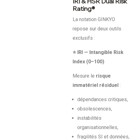
IRI & HSR Dual Risk
Rating®
La notation GINKYO
repose sur deux outils
exclusifs :
⭐
IRI — Intangible Risk
Index (0–100)
Mesure le
risque
immatériel résiduel
:
dépendances critiques,
obsolescences,
instabilités
organisationnelles,
fragilités SI et données,